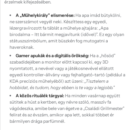
érzelmek kifejezésében.
A „Műhelykirály” elismerése:
Ha apa imád bütykölni,
ne szerszámot vegyél neki. Készíttess egy egyedi,
lézergravírozott fa táblát a műhelye ajtajára: „Apa
birodalma – Itt bármit megjavítunk (idővel)”. Ez egy olyan
státuszszimbólum, amit büszkén fog mutogatni a
haveroknak.
Gamer apukák és a digitális örökség:
Ha a „hősöd”
szabadidejében a monitor előtt kapcsol ki, egy 3D
nyomtatott, a nevével vagy a játékosnevével ellátott
egyedi kontroller-állvány vagy fejhallgató-tartó (például a
KDA precíziós műhelyéből) azt üzeni:
„Tisztelem a
hobbidat, és tudom, hogy ebben is te vagy a legjobb.”
A közös rituálék tárgyai:
Ha minden vasárnap együtt
sütitek a húst a kertben, egy névre szóló, masszív fa
vágódeszka, amibe bele van égetve a „Családi Grillmester”
felirat és az évszám, amikor apa lett, sokkal többet ér
bármilyen drága parfümnél.