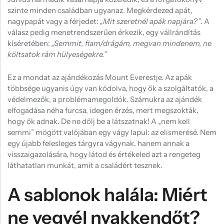
Hűtőmágnes, Kitűző
szinte minden családban ugyanaz. Megkérdezed apát,
nagypapát vagy a férjedet:
„Mit szeretnél apák napjára?”
. A
Plüss
válasz pedig menetrendszerűen érkezik, egy vállrándítás
Sapka
kíséretében:
„Semmit, fiam/drágám, megvan mindenem, ne
költsatok rám hülyeségekre.”
Táska, pénztárca
Ez a mondat az ajándékozás Mount Everestje. Az apák
Egyedi céges ajándékok
többsége ugyanis úgy van kódolva, hogy ők a szolgáltatók, a
Egyéb ajándék ötletek
védelmezők, a problémamegoldók. Számukra az ajándék
elfogadása néha furcsa, idegen érzés, mert megszokták,
hogy ők adnak. De ne dőlj be a látszatnak! A „nem kell
semmi” mögött valójában egy vágy lapul: az elismerésé. Nem
egy újabb felesleges tárgyra vágynak, hanem annak a
visszaigazolására, hogy látod és értékeled azt a rengeteg
láthatatlan munkát, amit a családért tesznek.
A sablonok halála: Miért
ne vegyél nyakkendőt?