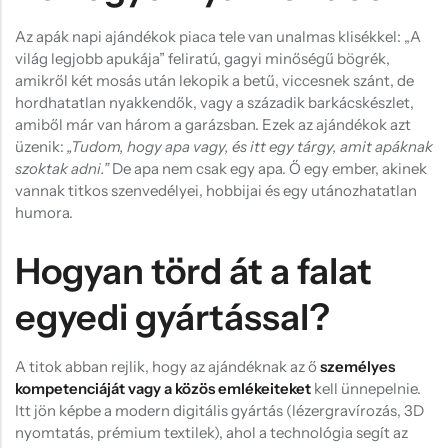
Az apák napi ajándékok piaca tele van unalmas klisékkel: „A
világ legjobb apukája” feliratú, gagyi minőségű bögrék,
amikről két mosás után lekopik a betű, viccesnek szánt, de
hordhatatlan nyakkendők, vagy a századik barkácskészlet,
amiből már van három a garázsban. Ezek az ajándékok azt
üzenik:
„Tudom, hogy apa vagy, és itt egy tárgy, amit apáknak
szoktak adni.”
De apa nem csak egy apa. Ő egy ember, akinek
vannak titkos szenvedélyei, hobbijai és egy utánozhatatlan
humora.
Hogyan törd át a falat
egyedi gyártással?
A titok abban rejlik, hogy az ajándéknak az ő
személyes
kompetenciáját vagy a közös emlékeiteket
kell ünnepelnie.
Itt jön képbe a modern digitális gyártás (lézergravírozás, 3D
nyomtatás, prémium textilek), ahol a technológia segít az