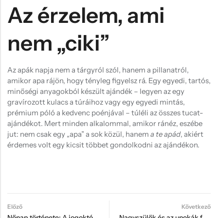
Az érzelem, ami
nem „ciki”
Az apák napja nem a tárgyról szól, hanem a pillanatról,
amikor apa rájön, hogy tényleg figyelsz rá. Egy egyedi, tartós,
minőségi anyagokból készült ajándék – legyen az egy
gravírozott kulacs a túráihoz vagy egy egyedi mintás,
prémium póló a kedvenc poénjával – túléli az összes tucat-
ajándékot. Mert minden alkalommal, amikor ránéz, eszébe
jut: nem csak egy „apa” a sok közül, hanem
a te apád
, akiért
érdemes volt egy kicsit többet gondolkodni az ajándékon.
Előző
Következő
Nőnap története: A jogoktól a virágokig – és mit üzenünk a nőknek ma?
Nagyszülők és az unokák fotói: Hogyan tegyük a képet maradandóvá?